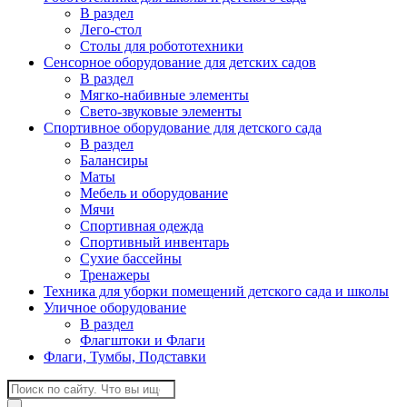
В раздел
Лего-стол
Столы для робототехники
Сенсорное оборудование для детских садов
В раздел
Мягко-набивные элементы
Свето-звуковые элементы
Спортивное оборудование для детского сада
В раздел
Балансиры
Маты
Мебель и оборудование
Мячи
Спортивная одежда
Спортивный инвентарь
Сухие бассейны
Тренажеры
Техника для уборки помещений детского сада и школы
Уличное оборудование
В раздел
Флагштоки и Флаги
Флаги, Тумбы, Подставки
Поиск
товаров