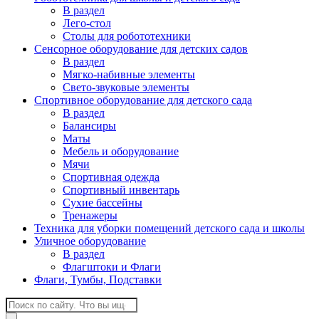
В раздел
Лего-стол
Столы для робототехники
Сенсорное оборудование для детских садов
В раздел
Мягко-набивные элементы
Свето-звуковые элементы
Спортивное оборудование для детского сада
В раздел
Балансиры
Маты
Мебель и оборудование
Мячи
Спортивная одежда
Спортивный инвентарь
Сухие бассейны
Тренажеры
Техника для уборки помещений детского сада и школы
Уличное оборудование
В раздел
Флагштоки и Флаги
Флаги, Тумбы, Подставки
Поиск
товаров