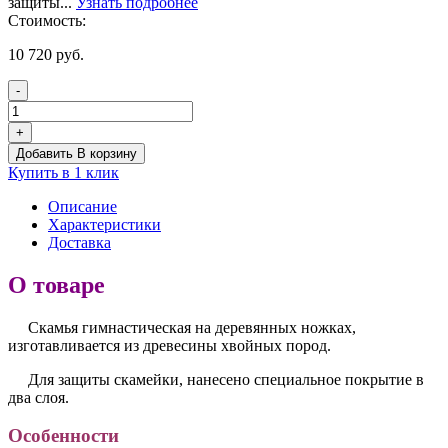
защиты...
Узнать подробнее
Стоимость:
10 720
руб.
-
Количество
товара
+
Скамейка
Добавить В корзину
гимнастическая
Купить в 1 клик
с
деревянными
Описание
ножками,
Характеристики
длина
Доставка
3,5
м,
О товаре
дерево
Скамья гимнастическая на деревянных ножках,
изготавливается из древесины хвойных пород.
Для защиты скамейки, нанесено специальное покрытие в
два слоя.
Особенности